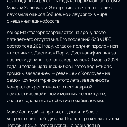
долгожданный реванш между Конором Макгрегором и
Максом Холлоуэем. Это противостояние не только
двух выдающихся бойцов, но и двух эпох в мире
смешанных единоборств.
Конор Макгрегор возвращается на арену после
пятилетнего отсутствия. Его последний бой в UFC
состоялся в 2021 году, когда он получил перелом ноги
в поединке с Дастином Порье. Дисквалификация за
пропуски допинг-тестов завершилась 20 марта 2026
года, и теперь ирландский боец готов вернуться с
громким заявлением — реваншем с Холлоуэем на
самом крупном турнире этого лета. Уверенность
Конора, подкрепленная его легендарной
психологической игрой и мощным левым хуком,
обещает сделать это событие незабываемым.
Макс Холлоуэй, напротив, подходит к бою с
уверенностью победителя. После поражения от Илии
Топурии в 2024 году он успешно вернулся на