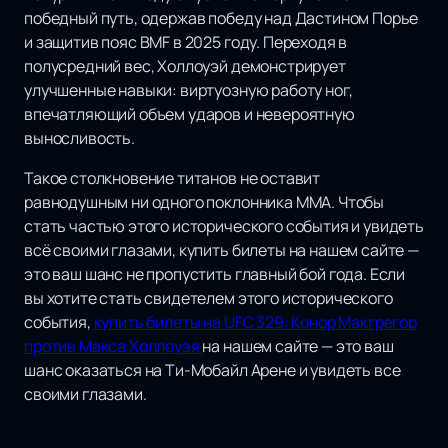
победный путь, одержав победу над Дастином Порье
и защитив пояс BMF в 2025 году. Переходя в
полусредний вес, Холлоуэй демонстрирует
улучшенные навыки: виртуозную работу ног,
впечатляющий объем ударов и невероятную
выносливость.
Такое столкновение титанов не оставит
равнодушным ни одного поклонника MMA. Чтобы
стать частью этого исторического события и увидеть
всё своими глазами, купить билеты на нашем сайте —
это ваш шанс не пропустить главный бой года. Если
вы хотите стать свидетелем этого исторического
события,
купить билеты на UFC 329: Конор Макгрегор
против Макса Холлоуэя
на нашем сайте — это ваш
шанс оказаться на Ти-Мобайл Арене и увидеть все
своими глазами.