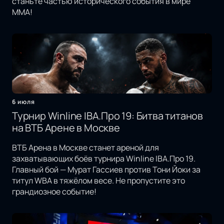
станьте частью исторического события в мире
MMA!
6 июля
Турнир Winline IBA.Про 19: Битва титанов
на ВТБ Арене в Москве
ВТБ Арена в Москве станет ареной для
захватывающих боёв турнира Winline IBA.Про 19.
Главный бой — Мурат Гассиев против Тони Йоки за
титул WBA в тяжёлом весе. Не пропустите это
грандиозное событие!