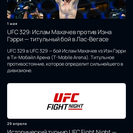
1 мая
UFC 329: Ислам Махачев против Иэна
Гэрри — титульный бой в Лас-Вегасе
UFC 329 в UFC 329 — бой Ислам Махачев vs Иэн Гэрри
в Ти-Мобайл Арена (T-Mobile Arena). Титульное
противостояние, которое определит сильнейшего в
дивизионе.
29 апреля
Исторический турнир UFC Fight Night —