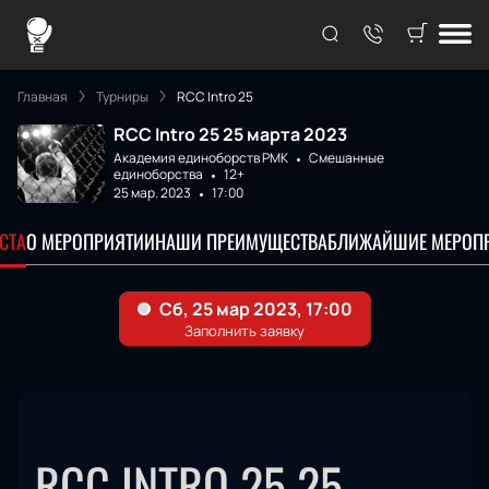
Главная
Турниры
RCC Intro 25
RCC Intro 25 25 марта 2023
Академия единоборств РМК
Смешанные
единоборства
12+
25 мар. 2023
17:00
СТА
О МЕРОПРИЯТИИ
НАШИ ПРЕИМУЩЕСТВА
БЛИЖАЙШИЕ МЕРОП
RCC INTRO 25 25