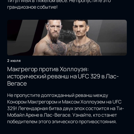
титул WBA в тяжёлом весе. Не пропустите это
грандиозное событие!
2 июля
Макгрегор против Холлоуэя:
исторический реванш на UFC 329 в Лас-
Вегасе
Не пропустите долгожданный реванш между
Конором Макгрегором и Максом Холлоуэем на UFC
329! Легендарная битва двух эпох состоится на Ти-
Мобайл Арене в Лас-Вегасе. Узнайте, кто станет
победителем этого эпического противостояния.