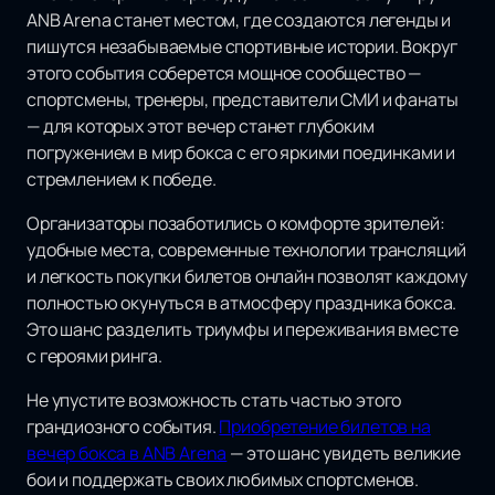
ANB Arena станет местом, где создаются легенды и
пишутся незабываемые спортивные истории. Вокруг
этого события соберется мощное сообщество —
спортсмены, тренеры, представители СМИ и фанаты
— для которых этот вечер станет глубоким
погружением в мир бокса с его яркими поединками и
стремлением к победе.
Организаторы позаботились о комфорте зрителей:
удобные места, современные технологии трансляций
и легкость покупки билетов онлайн позволят каждому
полностью окунуться в атмосферу праздника бокса.
Это шанс разделить триумфы и переживания вместе
с героями ринга.
Не упустите возможность стать частью этого
грандиозного события.
Приобретение билетов на
вечер бокса в ANB Arena
— это шанс увидеть великие
бои и поддержать своих любимых спортсменов.