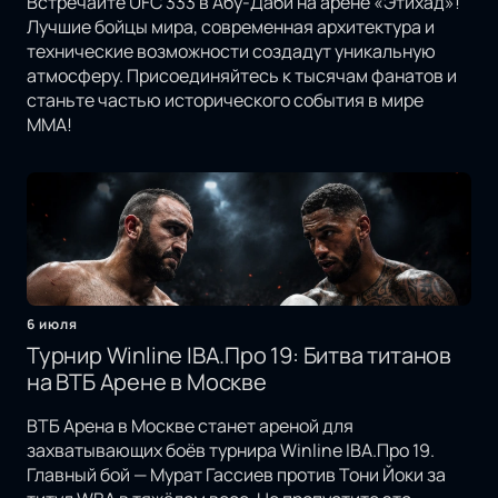
Встречайте UFC 333 в Абу-Даби на арене «Этихад»!
Лучшие бойцы мира, современная архитектура и
технические возможности создадут уникальную
атмосферу. Присоединяйтесь к тысячам фанатов и
станьте частью исторического события в мире
MMA!
6 июля
Турнир Winline IBA.Про 19: Битва титанов
на ВТБ Арене в Москве
ВТБ Арена в Москве станет ареной для
захватывающих боёв турнира Winline IBA.Про 19.
Главный бой — Мурат Гассиев против Тони Йоки за