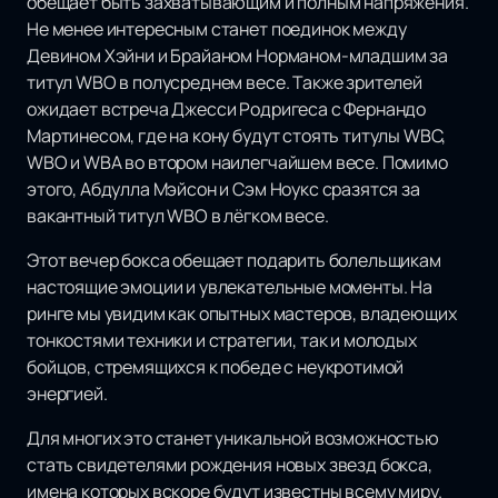
обещает быть захватывающим и полным напряжения.
Не менее интересным станет поединок между
Девином Хэйни и Брайаном Норманом-младшим за
титул WBO в полусреднем весе. Также зрителей
ожидает встреча Джесси Родригеса с Фернандо
Мартинесом, где на кону будут стоять титулы WBC,
WBO и WBA во втором наилегчайшем весе. Помимо
этого, Абдулла Мэйсон и Сэм Ноукс сразятся за
вакантный титул WBO в лёгком весе.
Этот вечер бокса обещает подарить болельщикам
настоящие эмоции и увлекательные моменты. На
ринге мы увидим как опытных мастеров, владеющих
тонкостями техники и стратегии, так и молодых
бойцов, стремящихся к победе с неукротимой
энергией.
Для многих это станет уникальной возможностью
стать свидетелями рождения новых звезд бокса,
имена которых вскоре будут известны всему миру.