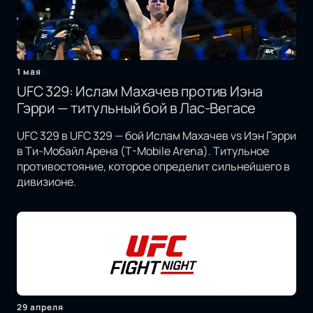
1 мая
UFC 329: Ислам Махачев против Иэна
Гэрри — титульный бой в Лас-Вегасе
UFC 329 в UFC 329 — бой Ислам Махачев vs Иэн Гэрри
в Ти-Мобайл Арена (T-Mobile Arena). Титульное
противостояние, которое определит сильнейшего в
дивизионе.
29 апреля