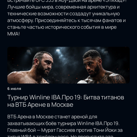
Встречайте UFC 333 в Абу-Даби на арене «Этихад»!
Лучшие бойцы мира, современная архитектура и
технические возможности создадут уникальную
атмосферу. Присоединяйтесь к тысячам фанатов и
станьте частью исторического события в мире
MMA!
6 июля
Турнир Winline IBA.Про 19: Битва титанов
на ВТБ Арене в Москве
ВТБ Арена в Москве станет ареной для
захватывающих боёв турнира Winline IBA.Про 19.
Главный бой — Мурат Гассиев против Тони Йоки за
титул WBA в тяжёлом весе. Не пропустите это