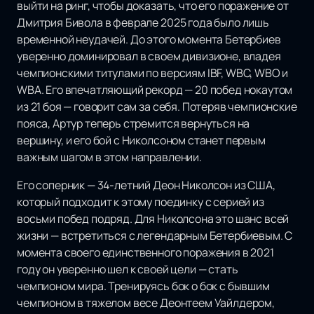
выйти на ринг, чтобы доказать, что его поражение от
Дмитрия Бивола в феврале 2025 года было лишь
временной неудачей. До этого момента Бетербиев
уверенно доминировал в своем дивизионе, владея
чемпионскими титулами по версиям IBF, WBC, WBO и
WBA. Его впечатляющий рекорд — 20 побед нокаутом
из 21 боя — говорит сам за себя. Потеряв чемпионские
пояса, Артур теперь стремится вернуться на
вершину, и его бой с Николсоном станет первым
важным шагом в этом направлении.
Его соперник — 34-летний Деон Николсон из США,
который подходит к этому поединку с серией из
восьми побед подряд. Для Николсона это шанс всей
жизни — встретиться с легендарным Бетербиевым. С
момента своего единственного поражения в 2021
году он уверенно шел к своей цели — стать
чемпионом мира. Тренируясь бок о бок с бывшим
чемпионом в тяжелом весе Деонтеем Уайлдером,