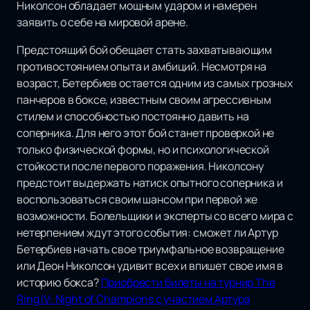
Николсон обладает мощным ударом и намерен
заявить о себе на мировой арене.
Предстоящий бой обещает стать захватывающим
противостоянием опыта и амбиций. Несмотря на
возраст, Бетербиев остается одним из самых грозных
панчеров в боксе, известным своим агрессивным
стилем и способностью постоянно давить на
соперника. Для него этот бой станет проверкой не
только физической формы, но и психологической
стойкости после первого поражения. Николсону
предстоит выдержать натиск опытного соперника и
воспользоваться своим шансом при первой же
возможности. Болельщики и эксперты со всего мира с
нетерпением ждут этого события: сможет ли Артур
Бетербиев начать свое триумфальное возвращение
или Деон Николсон удивит всех и впишет свое имя в
историю бокса?
Приобрести билеты на турнир The
Ring IV: Night of Champions с участием Артура