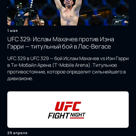
1 мая
UFC 329: Ислам Махачев против Иэна
Гэрри — титульный бой в Лас-Вегасе
UFC 329 в UFC 329 — бой Ислам Махачев vs Иэн Гэрри
в Ти-Мобайл Арена (T-Mobile Arena). Титульное
противостояние, которое определит сильнейшего в
дивизионе.
29 апреля