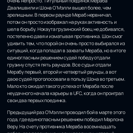
очень непросто. Титульный поединок Мераба
Двалишвили и Шона О'Мэлли вышел более, чем
зрелищным. В первом раунде Мераб нервничал,
потом он просто изображал на руках активность и
шел в борьбу. Нокаута грузинский боец не добивался,
постепенно давя и изматывая противника. Шон смог
удивить тем, что порой он очень просто выбирался из
ситуаций, когда попадал в захваты Мераба, но в итоге
единогласным решением судей победу отдали
грузину спустя пять раундов. Все судьи отдали
Мерабу первый, второй и четвертый раунды, а вот
двое судей проголосовали в пользу Шона во третьем.
Мало кто ожидал такого успеха от Мераба после
неудачного начала карьеры в UFC, когда он проиграл
свои два первых поединка.
Предыдущий раз О'Мэлли проводил бой в марте этого
года, где единогласным решением победил Марлона
Веру. На счету противника Мераба восемнадцать