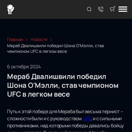
Главная
Новости
Мераб Двалишвили победил Шона О'Мэлли, став
чемпионом UFC в легком весе
6 октября 2024
Мераб Двалишвили победил
Шона О'Мэлли, став чемпионом
UFC в легком весе
Путь к этой победе для Мераба был весьма тернист –
сложности были и с руководством
UFC
, и с сильными
противниками, над которыми победы давались бойцу