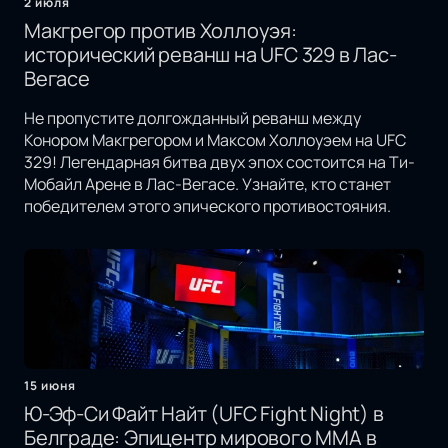
2 июля
Макгрегор против Холлоуэя:
исторический реванш на UFC 329 в Лас-
Вегасе
Не пропустите долгожданный реванш между
Конором Макгрегором и Максом Холлоуэем на UFC
329! Легендарная битва двух эпох состоится на Ти-
Мобайл Арене в Лас-Вегасе. Узнайте, кто станет
победителем этого эпического противостояния.
15 июня
Ю-Эф-Си Файт Найт (UFC Fight Night) в
Белграде: Эпицентр мирового MMA в