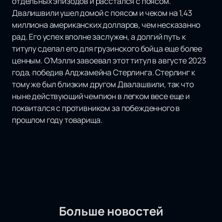
отдельных эпизодов и расстался с поясом.
Двалишвили ушел домой с поясом и чеком на 1,43
миллиона американских долларов, чем несказанно
рад. Его успех вполне заслужен, а долгий путь к
титулу сделал его для грузинского бойца еще более
ценным. О'Мэлли завоевал этот титул в августе 2023
года, победив Алджамейна Стерлинга. Стерлинг к
тому же был близким другом Двалашвили, так что
ныне действующий чемпион в легком весе еще и
поквитался с противником за побежденного в
прошлом году товарища.
Больше новостей