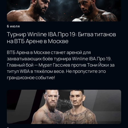
6 июля
Турнир Winline IBA.Про 19: Битва титанов
на ВТБ Арене в Москве
ВТБ Арена в Москве станет ареной для
захватывающих боёв турнира Winline IBA.Про 19.
Главный бой — Мурат Гассиев против Тони Йоки за
титул WBA в тяжёлом весе. Не пропустите это
грандиозное событие!