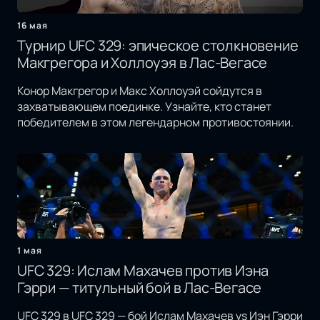
16 мая
Турнир UFC 329: эпическое столкновение
Макгрегора и Холлоуэя в Лас-Вегасе
Конор Макгрегор и Макс Холлоуэй сойдутся в
захватывающем поединке. Узнайте, кто станет
победителем в этом легендарном противостоянии.
1 мая
UFC 329: Ислам Махачев против Иэна
Гэрри — титульный бой в Лас-Вегасе
UFC 329 в UFC 329 — бой Ислам Махачев vs Иэн Гэрри