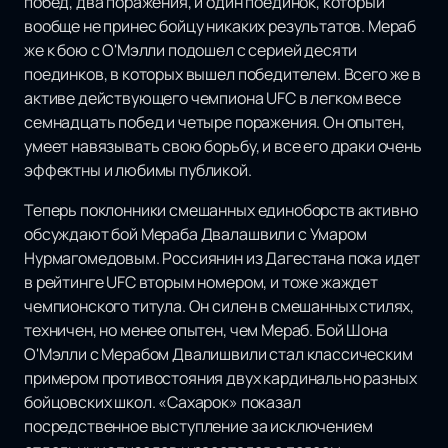
побед, два поражения, и один поединок, который
вообще не принес бойцу никаких результатов. Мераб
же к бою с О'Мэлли подошел с серией десяти
поединков, в которых вышел победителем. Всего же в
активе действующего чемпиона UFC в легком весе
семнадцать побед и четыре поражения. Он опытен,
умеет навязывать свою борьбу, и все его драки очень
эффектны и любимы публикой.
Теперь поклонники смешанных единоборств активно
обсуждают бой Мераба Двалашвили с Умаром
Нурмагомедовым. Россиянин из Дагестана пока идет
в рейтинге UFC вторым номером, и тоже жаждет
чемпионского титула. Он силен в смешанных стилях,
техничен, но менее опытен, чем Мераб. Бой Шона
О'Мэлли с Мерабом Двалишвили стал классическим
примером противостояния двух кардинально разных
бойцовских школ. «Сахарок» показал
посредственное выступление за исключением