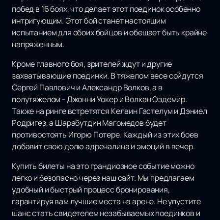
побед в 16 боях, что делает этот поединок особенно
интригующим. Этот бой станет настоящим
испытанием для обоих бойцов и обещает быть крайне
напряженным.
Кроме главного боя, зрителей ждут и другие
захватывающие поединки. В тяжелом весе сойдутся
Сергей Павлович и Александр Волков, а в
полутяжелом - Джонни Уокер и Волкан Оздемир.
Также на ринге встретятся Келвин Гастелум и Дэниел
Родригез, а Шарабутдин Магомедов будет
противостоять Игорю Потере. Каждый из этих боев
добавит свою долю адреналина и эмоций в вечер.
Купить билеты на это грандиозное событие можно
легко и безопасно через наш сайт. Мы предлагаем
удобный и быстрый процесс бронирования,
гарантируя вам лучшие места на арене. Не упустите
шанс стать свидетелем незабываемых поединков и