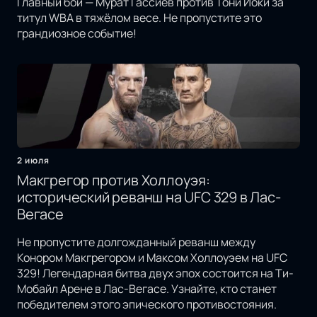
Главный бой — Мурат Гассиев против Тони Йоки за
титул WBA в тяжёлом весе. Не пропустите это
грандиозное событие!
2 июля
Макгрегор против Холлоуэя:
исторический реванш на UFC 329 в Лас-
Вегасе
Не пропустите долгожданный реванш между
Конором Макгрегором и Максом Холлоуэем на UFC
329! Легендарная битва двух эпох состоится на Ти-
Мобайл Арене в Лас-Вегасе. Узнайте, кто станет
победителем этого эпического противостояния.