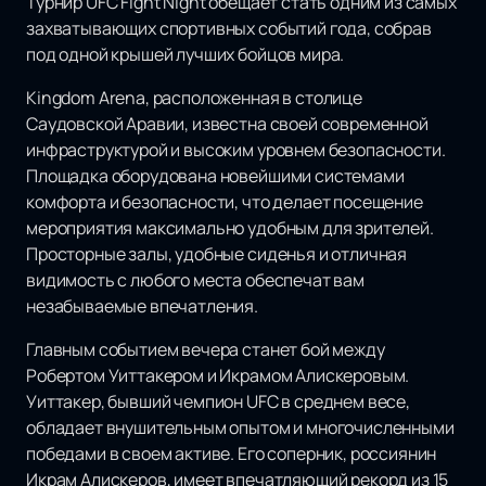
Турнир UFC Fight Night обещает стать одним из самых
захватывающих спортивных событий года, собрав
под одной крышей лучших бойцов мира.
Kingdom Arena, расположенная в столице
Саудовской Аравии, известна своей современной
инфраструктурой и высоким уровнем безопасности.
Площадка оборудована новейшими системами
комфорта и безопасности, что делает посещение
мероприятия максимально удобным для зрителей.
Просторные залы, удобные сиденья и отличная
видимость с любого места обеспечат вам
незабываемые впечатления.
Главным событием вечера станет бой между
Робертом Уиттакером и Икрамом Алискеровым.
Уиттакер, бывший чемпион UFC в среднем весе,
обладает внушительным опытом и многочисленными
победами в своем активе. Его соперник, россиянин
Икрам Алискеров, имеет впечатляющий рекорд из 15