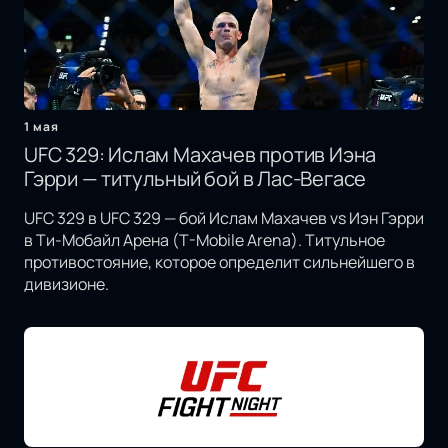
1 мая
UFC 329: Ислам Махачев против Иэна
Гэрри — титульный бой в Лас-Вегасе
UFC 329 в UFC 329 — бой Ислам Махачев vs Иэн Гэрри
в Ти-Мобайл Арена (T-Mobile Arena). Титульное
противостояние, которое определит сильнейшего в
дивизионе.