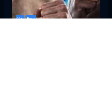
12+
Бокс
Сочи, РЭД Арена (RED Arena)
Вечер профессионального бокса
22 августа, 18:00
Билеты от
2700
₽