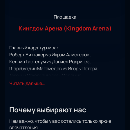
Площадка
Кингдом Арена (Kingdom Arena)
Главный кард турнира:
Роберт Уиттакер vs Икрам Алискеров;
Келвин Гастелум vs Дэниел Родригез;
Шарабутдин Магомедов vs Игорь Потеря;
Джонни Уокер vs Волкан Оздемир.
Главным событием турнира UFC Fight Night,
Читать дальше...
который пройдет 22 июня 2024 года в Эр-Рияде на
Kingdom Arena в Саудовской Аравии, будет бой
между Робертом Уиттакером и Икрамом
Почему выбирают нас
Алискеровым.
Этот вечер обещает зрителям захватывающие
Нам важно, чтобы у вас остались только яркие
поединки, включая не только противостояние
впечатления