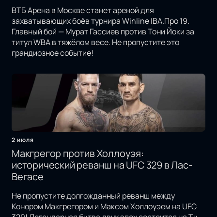
ВТБ Арена в Москве станет ареной для
захватывающих боёв турнира Winline IBA.Про 19.
Главный бой — Мурат Гассиев против Тони Йоки за
титул WBA в тяжёлом весе. Не пропустите это
грандиозное событие!
2 июля
Макгрегор против Холлоуэя:
исторический реванш на UFC 329 в Лас-
Вегасе
Не пропустите долгожданный реванш между
Конором Макгрегором и Максом Холлоуэем на UFC