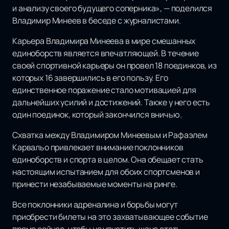
и анализу своего будущего соперника», — поделился
Владимир Минеев в беседе с журналистами.
Карьера Владимира Минеева в мире смешанных
единоборств является впечатляющей. В течение
своей спортивной карьеры он провел 18 поединков, из
которых 16 завершились в его пользу. Его
единственное поражение стало мотивацией для
дальнейших усилий и достижений. Также у него есть
один поединок, который закончился вничью.
Схватка между Владимиром Минеевым и Рафаэлем
Карвальо привлекает внимание поклонников
единоборств и спорта в целом. Она обещает стать
настоящим испытанием для обоих спортсменов и
принести незабываемые моменты на ринге.
Все поклонники адреналина и борьбы могут
приобрести билеты на это захватывающее событие