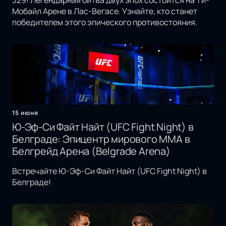
329! Легендарная битва двух эпох состоится на Ти-
Мобайл Арене в Лас-Вегасе. Узнайте, кто станет
победителем этого эпического противостояния.
15 июня
Ю-Эф-Си Файт Найт (UFC Fight Night) в
Белграде: Эпицентр мирового MMA в
Белгрейд Арена (Belgrade Arena)
Встречайте Ю-Эф-Си Файт Найт (UFC Fight Night) в
Белграде!