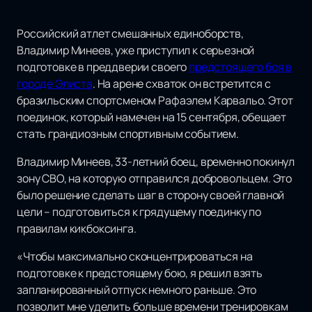
Российский атлет смешанных единоборств,
Владимир Минеев, уже приступил к серьезной
подготовке в преддверии своего
предстоящего боя в
городе Элиста
. На арене схваток он встретится с
бразильским спортсменом Рафаэлем Карвальо. Этот
поединок, который намечен на 15 сентября, обещает
стать грандиозным спортивным событием.
Владимир Минеев, 33-летний боец, временно покинул
зону СВО, на которую отправился добровольцем. Это
было решение сделать шаг в сторону своей главной
цели – подготовиться к грядущему поединку по
правилам кикбоксинга.
«Чтобы максимально сконцентрироваться на
подготовке к предстоящему бою, я решил взять
запланированный отпуск немного раньше. Это
позволит мне уделить больше времени тренировкам