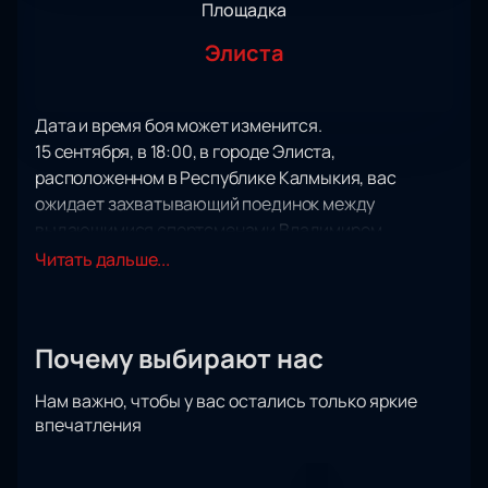
Площадка
Элиста
Дата и время боя может изменится.
15 сентября, в 18:00, в городе Элиста,
расположенном в Республике Калмыкия, вас
ожидает захватывающий поединок между
выдающимися спортсменами Владимиром
Минеевым и Рафаэлем Карвальо.
Читать дальше...
Состязание, наполненное невероятной интригой и
бескомпромиссными стремлениями, впечатлит
всех почитателей бокса и единоборств. Владимир
Почему выбирают нас
Минеев, известный своей уникальной техникой и
неукротимой энергией, встретится в ринге с
Нам важно, чтобы у вас остались только яркие
опытным бойцом Рафаэлем Карвальо, чья
впечатления
решительность завоевали уважение по всему миру.
Это событие - исключительная возможность