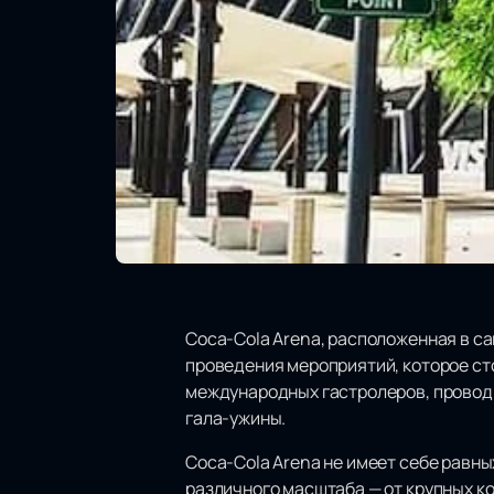
Coca-Cola Arena, расположенная в са
проведения мероприятий, которое ст
международных гастролеров, проводи
гала-ужины.
Coca-Cola Arena не имеет себе равн
различного масштаба — от крупных к