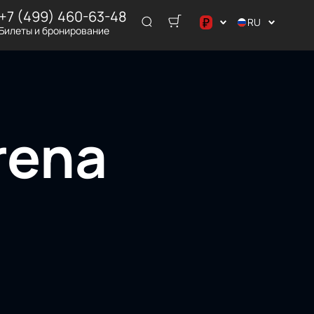
+7 (499) 460-63-48
₽
RU
Билеты и бронирование
د.إ
$
€
₽
rena
ر.س