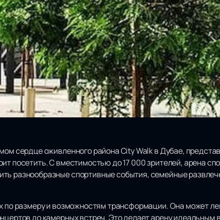
мом сердце оживленного района City Walk в Дубае, предста
оит посетить. С вместимостью до 17 000 зрителей, арена с
ть разнообразные спортивные события, семейные развлече
ых по размеру и возможностям трансформации. Она может л
онцертов до камерных встреч. Это делает арену идеальным 