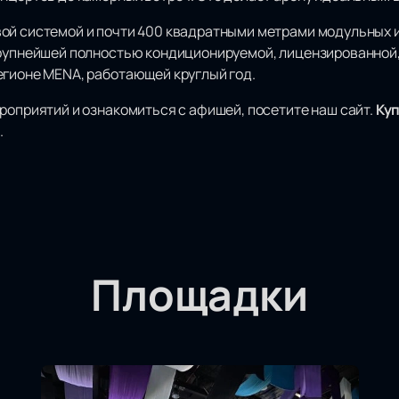
ой системой и почти 400 квадратными метрами модульных 
крупнейшей полностью кондиционируемой, лицензированной,
егионе MENA, работающей круглый год.
роприятий и ознакомиться с афишей, посетите наш сайт.
Ку
.
Площадки