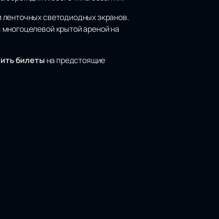
и ленточных светодиодных экранов.
 многоцелевой крытой ареной на
пить билеты
на предстоящие