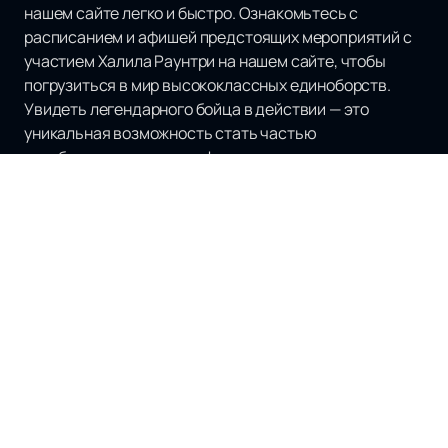
нашем сайте легко и быстро. Ознакомьтесь с
расписанием и афишей предстоящих мероприятий с
участием Халила Раунтри на нашем сайте, чтобы
погрузиться в мир высококлассных единоборств.
Увидеть легендарного бойца в действии — это
уникальная возможность стать частью
незабываемого зрелища!
Наверх