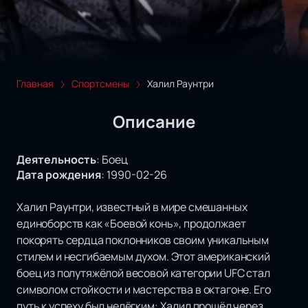
Главная
Спортсмены
Халил Раунтри
Описание
Деятельность
:
Боец
Дата рождения
:
1990-02-26
Халил Раунтри, известный в мире смешанных
единоборств как «Боевой конь», продолжает
покорять сердца поклонников своим уникальным
стилем и несгибаемым духом. Этот американский
боец из полутяжёлой весовой категории UFC стал
символом стойкости и мастерства в октагоне. Его
путь к успеху был нелёгким: Халил прошёл через