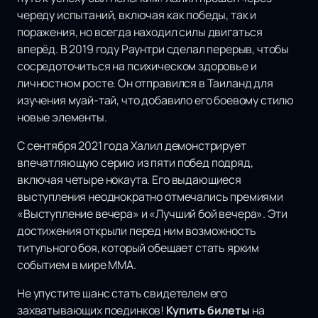
череду испытаний, включая как победы, так и
поражения, но всегда находил силы двигаться
вперёд. В 2019 году Раунтри сделал перерыв, чтобы
сосредоточиться на психическом здоровье и
личностном росте. Он отправился в Таиланд для
изучения муай-тай, что добавило его боевому стилю
новые элементы.
С сентября 2021 года Халил демонстрирует
впечатляющую серию из пяти побед подряд,
включая четыре нокаута. Его выдающиеся
выступления неоднократно отмечались премиями
«Выступление вечера» и «Лучший бой вечера». Эти
достижения открыли перед ним возможность
титульного боя, который обещает стать ярким
событием в мире ММА.
Не упустите шанс стать свидетелем его
захватывающих поединков!
Купить билеты
на