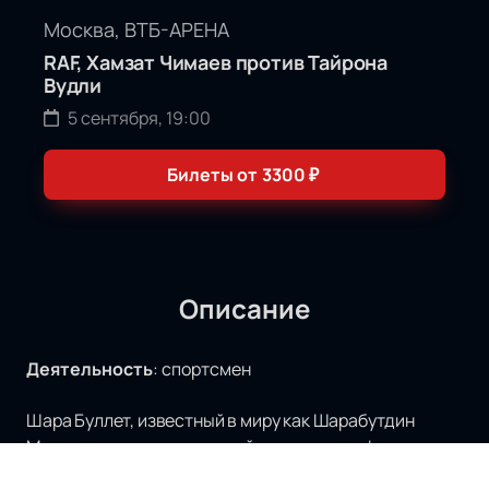
Москва, ВТБ-АРЕНА
RAF, Хамзат Чимаев против Тайрона
Вудли
5 сентября, 19:00
Билеты от
3300
₽
Описание
Деятельность
:
спортсмен
Шара Буллет, известный в миру как Шарабутдин
Магомедов, является одной из ключевых фигур на
российской сцене MMA. Родился он в 1994 году в