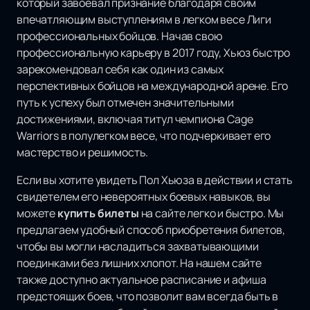
который завоевал признание благодаря своим
впечатляющим выступлениям в легком весе Лиги
профессиональных бойцов. Начав свою
профессиональную карьеру в 2017 году, Хьюз быстро
зарекомендовал себя как один из самых
перспективных бойцов на международной арене. Его
путь к успеху был отмечен значительными
достижениями, включая титул чемпиона Cage
Warriors в полулегком весе, что подчеркивает его
мастерство и решимость.
Если вы хотите увидеть Пол Хьюза в действии и стать
свидетелем его невероятных боевых навыков, вы
можете
купить билеты
на сайте легко и быстро. Мы
предлагаем удобный способ приобретения билетов,
чтобы вы могли насладиться захватывающими
поединками без лишних хлопот. На нашем сайте
также доступно актуальное расписание и афиша
предстоящих боев, что позволит вам всегда быть в