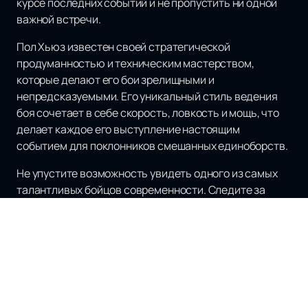
курсе последних событий и не пропустить ни одной
важной встречи.
Пол Хьюз известен своей стратегической
продуманностью и техническим мастерством,
которые делают его бои зрелищными и
непредсказуемыми. Его уникальный стиль ведения
боя сочетает в себе скорость, ловкость и мощь, что
делает каждое его выступление настоящим
событием для поклонников смешанных единоборств.
Не упустите возможность увидеть одного из самых
талантливых бойцов современности. Следите за
обновлениями на нашем сайте и будьте первыми, кто
узнает о новых поединках Пола Хьюза. Поддержите
своего любимого бойца и станьте частью мира MMA
вместе с нами!