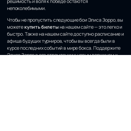
решимость и воля к победе остаются
непоколебимыми.
Чтобы не пропустить следующие бои Элиса Зорро, вы
можете
купить билеты
на нашем сайте — это легко и
быстро. Также на нашем сайте доступно расписание и
афиша будущих турниров, чтобы вы всегда были в
курсе последних событий в мире бокса. Поддержите
Элиса Зорро в его стремлении к новым вершинам и
станьте частью его захватывающего пути в боксе!
Наверх