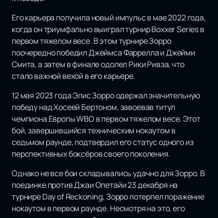
Его карьера получила новый импульс в мае 2022 года,
когда он триумфально выиграл турнир Boxxer Series в
первом тяжелом весе. В этом турнире Зорро
поочередно победил Джеймса Фаррелла и Джейми
Смита, а затем в финале одолел Рики Ривза, что
стало важной вехой в его карьере.
12 мая 2023 года Элис Зорро одержал значительную
победу над Хосеей Бертоном, завоевав титул
чемпиона Европы WBO в первом тяжелом весе. Этот
бой, завершившийся техническим нокаутом в
седьмом раунде, подтвердил его статус одного из
перспективных боксёров своего поколения.
Однако не все бои складывались удачно для Зорро. В
поединке против Джаи Опетайи 23 декабря на
турнире Day of Reckoning, Зорро потерпел поражение
нокаутом в первом раунде. Несмотря на это, его