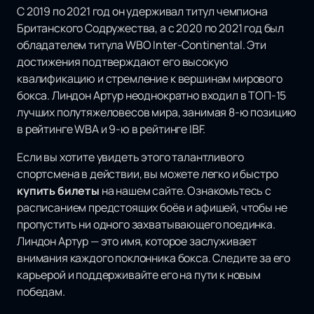
С 2019 по 2021 год он удерживал титул чемпиона
Британского Содружества, а с 2020 по 2021 год был
обладателем титула WBO Inter-Continental. Эти
достижения подтверждают его высокую
квалификацию и стремление к вершинам мирового
бокса. Линдон Артур неоднократно входил в ТОП-15
лучших полутяжеловесов мира, занимая 8-ю позицию
в рейтинге WBA и 9-ю в рейтинге IBF.
Если вы хотите увидеть этого талантливого
спортсмена в действии, вы можете легко и быстро
купить билеты
на нашем сайте. Ознакомьтесь с
расписанием предстоящих боёв и афишей, чтобы не
пропустить ни одного захватывающего поединка.
Линдон Артур — это имя, которое заслуживает
внимания каждого поклонника бокса. Следите за его
карьерой и поддерживайте его на пути к новым
победам.