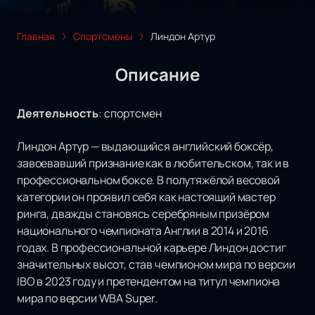
Главная
Спортсмены
Линдон Артур
Описание
Деятельность
:
спортсмен
Линдон Артур — выдающийся английский боксёр,
завоевавший признание как в любительском, так и в
профессиональном боксе. В полутяжёлой весовой
категории он проявил себя как настоящий мастер
ринга, дважды становясь серебряным призёром
национального чемпионата Англии в 2014 и 2016
годах. В профессиональной карьере Линдон достиг
значительных высот, став чемпионом мира по версии
IBO в 2023 году и претендентом на титул чемпиона
мира по версии WBA Super.