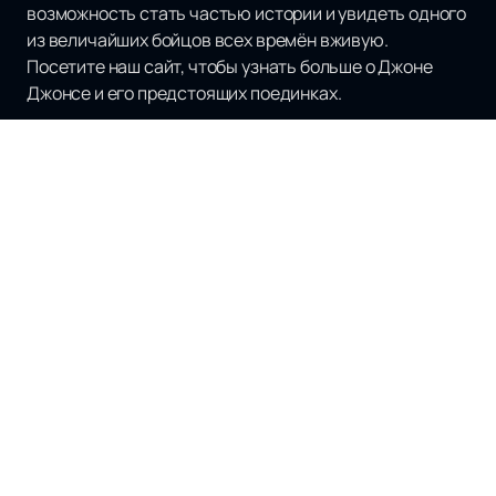
возможность стать частью истории и увидеть одного
из величайших бойцов всех времён вживую.
Посетите наш сайт, чтобы узнать больше о Джоне
Джонсе и его предстоящих поединках.
Наверх
Турниры
Новости