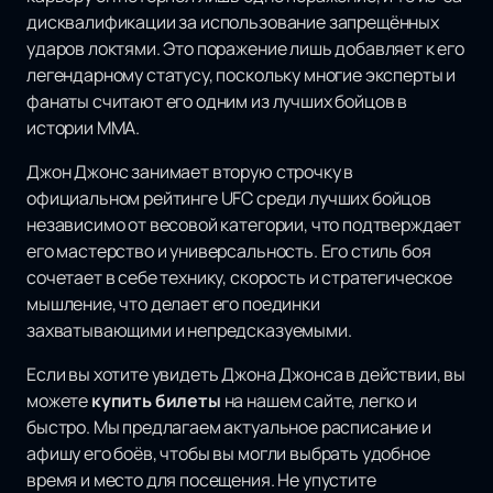
дисквалификации за использование запрещённых
ударов локтями. Это поражение лишь добавляет к его
легендарному статусу, поскольку многие эксперты и
фанаты считают его одним из лучших бойцов в
истории ММА.
Джон Джонс занимает вторую строчку в
официальном рейтинге UFC среди лучших бойцов
независимо от весовой категории, что подтверждает
его мастерство и универсальность. Его стиль боя
сочетает в себе технику, скорость и стратегическое
мышление, что делает его поединки
захватывающими и непредсказуемыми.
Если вы хотите увидеть Джона Джонса в действии, вы
можете
купить билеты
на нашем сайте, легко и
быстро. Мы предлагаем актуальное расписание и
афишу его боёв, чтобы вы могли выбрать удобное
время и место для посещения. Не упустите