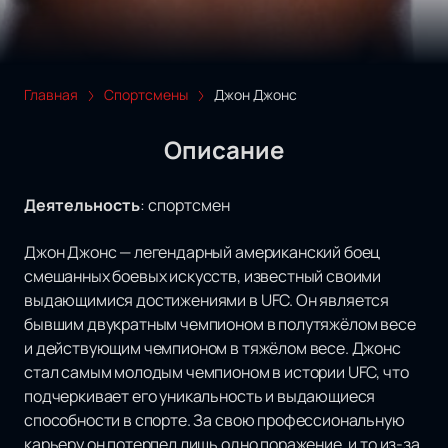
Главная
Спортсмены
Джон Джонс
Описание
Деятельность
:
спортсмен
Джон Джонс — легендарный американский боец
смешанных боевых искусств, известный своими
выдающимися достижениями в UFC. Он является
бывшим двукратным чемпионом в полутяжёлом весе
и действующим чемпионом в тяжёлом весе. Джонс
стал самым молодым чемпионом в истории UFC, что
подчеркивает его уникальность и выдающиеся
способности в спорте. За свою профессиональную
карьеру он потерпел лишь одно поражение, и то из-за