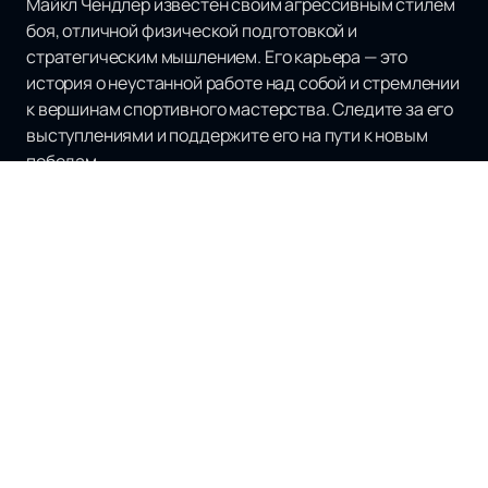
Майкл Чендлер известен своим агрессивным стилем
боя, отличной физической подготовкой и
стратегическим мышлением. Его карьера — это
история о неустанной работе над собой и стремлении
к вершинам спортивного мастерства. Следите за его
выступлениями и поддержите его на пути к новым
победам.
Наверх
Турниры