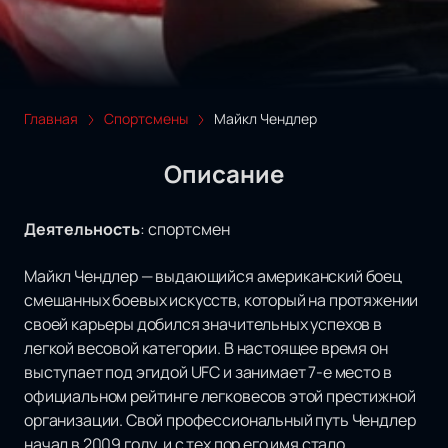
Главная
Спортсмены
Майкл Чендлер
Описание
Деятельность
:
спортсмен
Майкл Чендлер — выдающийся американский боец
смешанных боевых искусств, который на протяжении
своей карьеры добился значительных успехов в
легкой весовой категории. В настоящее время он
выступает под эгидой UFC и занимает 7-е место в
официальном рейтинге легковесов этой престижной
организации. Свой профессиональный путь Чендлер
начал в 2009 году, и с тех пор его имя стало