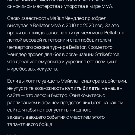
синонимом мастерства и упорства в мире ММА.
Свою известность Майкл Чендлер приобрел,
выступая в Bellator MMA с 2010 по 2020 год. За это
время он трижды завоевал титул чемпиона Bellator в
легкой весовой категории и стал победителем
четвертого сезона турнира Bellator. Кроме того,
Чендлер провел два боя в организации Strikeforce,
что добавило ему опыта и укрепило его позиции в
мире боевых искусств.
Если вы хотите увидеть Майкла Чендлера в действии,
не упустите возможность
купить билеты
на нашем
сайте — это легко и быстро. Ознакомьтесь с
расписанием и афишей предстоящих боев на нашем
сайте, чтобы не пропустить ни одного
захватывающего события с участием этого
талантливого бойца.