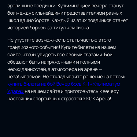
зрелищные поединки. Кульминацией вечера станут
бои между сильнейшими представителями разных
школ единоборств. Каждый из этих поединков станет
историей борьбы за титул чемпиона.
Не упустите возможность стать частью этого
грандиозного события! Купите билеты на нашем
сайте, чтобы увидеть всё своими глазами. Бои
обещают быть напряженными и полными
неожиданностей, а атмосфера на арене —
незабываемой. Не откладывайте решение на потом:
купить билеты на бой Вечер боёв К-1 «Ультиматум
Удара»
на нашем сайте и приготовьтесь к вечеру
настоящих спортивных страстей в КСК Арена!