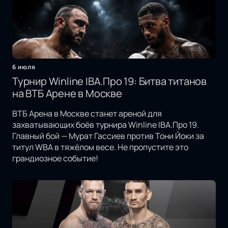
6 июля
Турнир Winline IBA.Про 19: Битва титанов
на ВТБ Арене в Москве
ВТБ Арена в Москве станет ареной для
захватывающих боёв турнира Winline IBA.Про 19.
Главный бой — Мурат Гассиев против Тони Йоки за
титул WBA в тяжёлом весе. Не пропустите это
грандиозное событие!