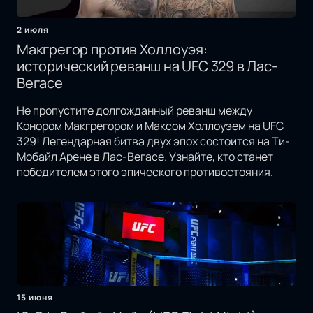
2 июля
Макгрегор против Холлоуэя:
исторический реванш на UFC 329 в Лас-
Вегасе
Не пропустите долгожданный реванш между
Конором Макгрегором и Максом Холлоуэем на UFC
329! Легендарная битва двух эпох состоится на Ти-
Мобайл Арене в Лас-Вегасе. Узнайте, кто станет
победителем этого эпического противостояния.
15 июня