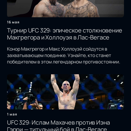
16 мая
Турнир UFC 329: эпическое столкновение
Макгрегора и Холлоуэя в Лас-Вегасе
Конор Макгрегор и Макс Холлоуэй сойдутся в
захватывающем поединке. Узнайте, кто станет
победителем в этом легендарном противостоянии.
1 мая
UFC 329: Ислам Махачев против Иэна
Гэрри — титульный бой в Лас-Вегасе