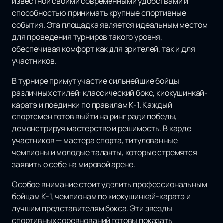
известной своими современными удобствами и
способностью принимать крупные спортивные
события. Эта площадка является идеальным местом
для проведения турниров такого уровня,
обеспечивая комфорт как для зрителей, так и для
участников.
В турнире примут участие сильнейшие бойцы
различных стилей: классический бокс, киокушинкай-
каратэ и поединки по правилам К-1. Каждый
спортсмен готов выйти на ринг ради победы,
демонстрируя мастерство и решимость. В карде
участников — мастера спорта, титулованные
чемпионы и молодые таланты, которые стремятся
заявить о себе на мировой арене.
Особое внимание стоит уделить профессиональным
бойцам К-1, чемпионам по киокушинкай-каратэ и
лучшим представителям бокса. Эти звезды
спортивных соревнований готовы показать