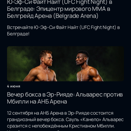
Ю-Эф-Си Файт Найт (UFC Fight Night) в
Белграде: Эпицентр мирового MMA в
Белгрейд Арена (Belgrade Arena)
Встречайте Ю-Эф-Си Файт Найт (UFC Fight Night) в
Белграде!
4 июня
Вечер бокса в Эр-Рияде: Альварес против
Мбилли на АНБ Арена
12 сентября на АНБ Арена в Эр-Рияде состоится
грандиозный вечер бокса. Сауль «Канело» Альварес
сразится с непобеждённым Кристианом Мбилли.