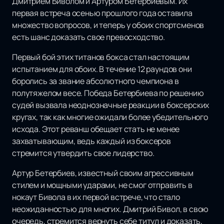
Дмитрием Биволом и Артуром Бетербиевым. Их
первая встреча осенью прошлого года оставила
множество вопросов, и теперь у обоих спортсменов
есть шанс доказать свое превосходство.
Первый бой этих титанов бокса стал настоящим
испытанием для обоих. В течение 12 раундов они
боролись за звание абсолютного чемпиона в
полутяжелом весе. Победа Бетербиева по решению
судей вызвала неоднозначные реакции в боксерских
кругах, так как многие ожидали более убедительного
исхода. Этот реванш обещает стать не менее
захватывающим, ведь каждый из боксеров
стремится утвердить свое лидерство.
Артур Бетербиев, известный своим агрессивным
стилем и мощными ударами, не смог отправить в
нокаут Бивола в их первой встрече, что стало
неожиданностью для многих. Дмитрий Бивол, в свою
очередь, стремится вернуть себе титул и доказать,