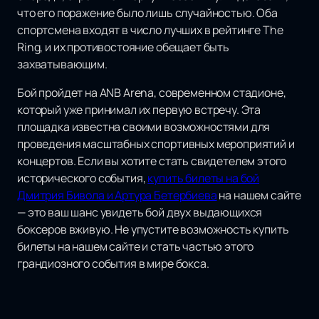
что его поражение было лишь случайностью. Оба
спортсмена входят в число лучших в рейтинге The
Ring, и их противостояние обещает быть
захватывающим.
Бой пройдет на ANB Arena, современном стадионе,
который уже принимал их первую встречу. Эта
площадка известна своими возможностями для
проведения масштабных спортивных мероприятий и
концертов. Если вы хотите стать свидетелем этого
исторического события,
купить билеты на бой
Дмитрия Бивола и Артура Бетербиева
на нашем сайте
— это ваш шанс увидеть бой двух выдающихся
боксеров вживую. Не упустите возможность купить
билеты на нашем сайте и стать частью этого
грандиозного события в мире бокса.