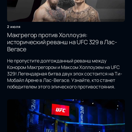
2 июля
Макгрегор против Холлоуэя:
исторический реванш на UFC 329 в Лас-
Вегасе
Не пропустите долгожданный реванш между
Конором Макгрегором и Максом Холлоуэем на UFC
329! Легендарная битва двух эпох состоится на Ти-
Мобайл Арене в Лас-Вегасе. Узнайте, кто станет
победителем этого эпического противостояния.