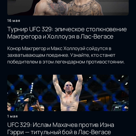
16 мая
Турнир UFC 329: эпическое столкновение
Макгрегора и Холлоуэя в Лас-Вегасе
Конор Макгрегор и Макс Холлоуэй сойдутся в
захватывающем поединке. Узнайте, кто станет
победителем в этом легендарном противостоянии.
1 мая
UFC 329: Ислам Махачев против Иэна
Гэрри — титульный бой в Лас-Вегасе