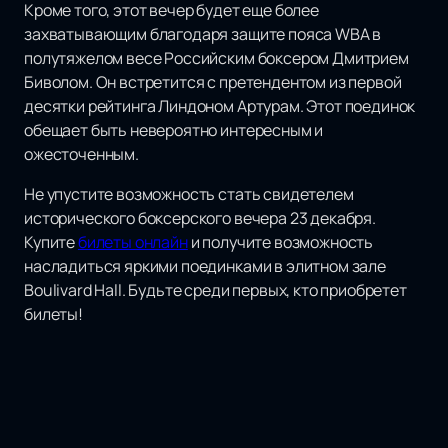
Кроме того, этот вечер будет еще более
захватывающим благодаря защите пояса WBA в
полутяжелом весе Российским боксером Дмитрием
Биволом. Он встретится с претендентом из первой
десятки рейтинга Линдоном Артурам. Этот поединок
обещает быть невероятно интересным и
ожесточенным.
Не упустите возможность стать свидетелем
исторического боксерского вечера 23 декабря.
Купите
билеты онлайн
и получите возможность
насладиться яркими поединками в элитном зале
Boulivard Hall. Будьте среди первых, кто приобретет
билеты!