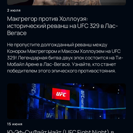
2 июля
Макгрегор против Холлоуэя:
исторический реванш на UFC 329 в Лас-
Вегасе
Не пропустите долгожданный реванш между
Конором Макгрегором и Максом Холлоуэем на UFC
329! Легендарная битва двух эпох состоится на Ти-
Мобайл Арене в Лас-Вегасе. Узнайте, кто станет
победителем этого эпического противостояния.
15 июня
Ю-Эф-Си Файт Найт (UFC Fight Night) в