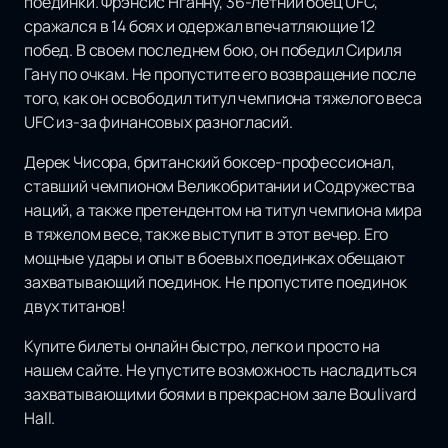
поединки. Фрэнсис Нганну, 36-летний боец UFC,
сражался в 14 боях и одержал впечатляющие 12
побед. В своем последнем бою, он победил Сириля
Гану по очкам. Не пропустите его возвращение после
того, как он освободил титул чемпиона тяжелого веса
UFC из-за финансовых разногласий.
Дерек Чисора, британский боксер-профессионал,
ставший чемпионом Великобритании и Содружества
наций, а также претендентом на титул чемпиона мира
в тяжелом весе, также выступит в этот вечер. Его
мощные удары и опыт в боевых поединках обещают
захватывающий поединок. Не пропустите поединок
двух титанов!
Купите билеты онлайн быстро, легко и просто на
нашем сайте. Не упустите возможность насладиться
захватывающими боями в прекрасном зале Boulivard
Hall.