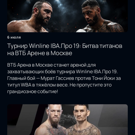
6 июля
Турнир Winline IBA.Про 19: Битва титанов
на ВТБ Арене в Москве
ВТБ Арена в Москве станет ареной для
захватывающих боёв турнира Winline IBA.Про 19.
Главный бой — Мурат Гассиев против Тони Йоки за
титул WBA в тяжёлом весе. Не пропустите это
грандиозное событие!