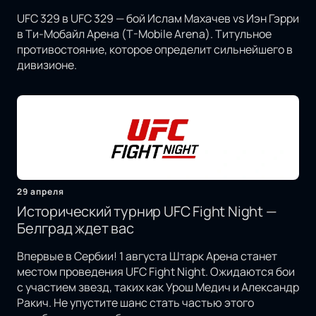
UFC 329 в UFC 329 — бой Ислам Махачев vs Иэн Гэрри
в Ти-Мобайл Арена (T-Mobile Arena). Титульное
противостояние, которое определит сильнейшего в
дивизионе.
29 апреля
Исторический турнир UFC Fight Night —
Белград ждет вас
Впервые в Сербии! 1 августа Штарк Арена станет
местом проведения UFC Fight Night. Ожидаются бои
с участием звезд, таких как Урош Медич и Александр
Ракич. Не упустите шанс стать частью этого