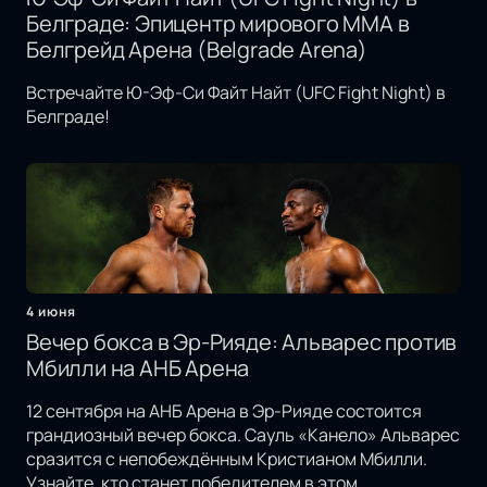
Белграде: Эпицентр мирового MMA в
Белгрейд Арена (Belgrade Arena)
Встречайте Ю-Эф-Си Файт Найт (UFC Fight Night) в
Белграде!
4 июня
Вечер бокса в Эр-Рияде: Альварес против
Мбилли на АНБ Арена
12 сентября на АНБ Арена в Эр-Рияде состоится
грандиозный вечер бокса. Сауль «Канело» Альварес
сразится с непобеждённым Кристианом Мбилли.
Узнайте, кто станет победителем в этом