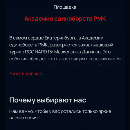
Площадка
Академия единоборств РМК
В самом сердце Екатеринбурга, в Академии
единоборств РМК, развернется захватывающий
турнир RCC HARD 15: Маркелов vs Данилов. Это
событие обещает стать настоящим праздником для
всех поклонников боев на голых кулаках. На ринг
выйдут лучшие бойцы, готовые сразиться за
Читать дальше...
титулы и признание.
Главным событием вечера станет поединок в
тяжелом весе между действующим чемпионом
Почему выбирают нас
Владимиром Маркеловым и чемпионом Hardcore
Николаем Даниловым. Этот бой обещает быть не
Нам важно, чтобы у вас остались только яркие
просто зрелищным, а настоящей битвой титанов,
впечатления
где каждый удар будет иметь значение. Не менее
интригующим станет поединок Ильи Медяника и