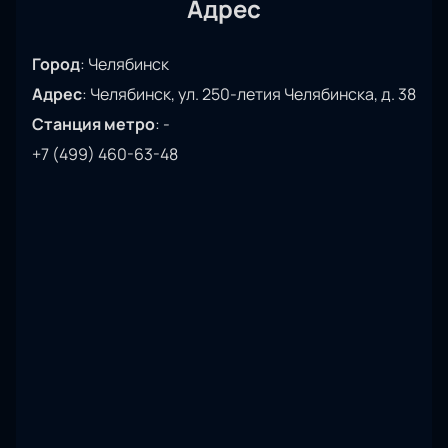
только спортивное событие мирового уровня, но и
Адрес
возможность провести время с семьей или
друзьями, зарядившись энергией победы и духом
Город
:
Челябинск
соперничества. Забронируйте свои билеты прямо
Адрес
:
Челябинск, ул. 250-летия Челябинска, д. 38
сейчас на нашем сайте и станьте свидетелем
захватывающих поединков на Ледовой Арене
Станция метро
:
-
«Трактор».
+7 (499) 460-63-48