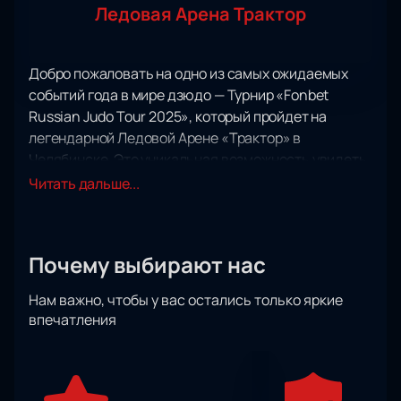
Ледовая Арена Трактор
Добро пожаловать на одно из самых ожидаемых
событий года в мире дзюдо — Турнир «Fonbet
Russian Judo Tour 2025», который пройдет на
легендарной Ледовой Арене «Трактор» в
Челябинске. Это уникальная возможность увидеть
в действии лучших дзюдоистов России и мира,
Читать дальше...
которые соберутся здесь, чтобы сразиться за
престижные награды и внушительный призовой
фонд.
Почему выбирают нас
Ледовая Арена «Трактор» — это современный
спортивный комплекс, известный своими
Нам важно, чтобы у вас остались только яркие
масштабными мероприятиями и комфортными
впечатления
условиями для зрителей. Здесь созданы все
условия для того, чтобы вы могли насладиться
каждым мгновением турнира. Просторные трибуны,
отличная видимость с любого места и