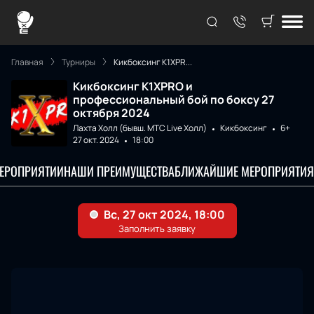
Главная
Турниры
Кикбоксинг K1XPR...
Кикбоксинг K1XPRO и
профессиональный бой по боксу 27
октября 2024
Лахта Холл (бывш. МТС Live Холл)
Кикбоксинг
6+
27 окт. 2024
18:00
МЕРОПРИЯТИИ
НАШИ ПРЕИМУЩЕСТВА
БЛИЖАЙШИЕ МЕРОПРИЯТИЯ