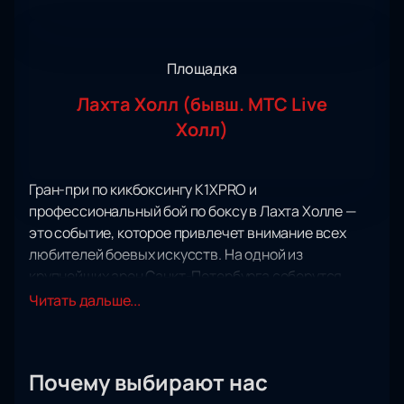
Площадка
Лахта Холл (бывш. МТС Live
Холл)
Гран-при по кикбоксингу K1XPRO и
профессиональный бой по боксу в Лахта Холле —
это событие, которое привлечет внимание всех
любителей боевых искусств. На одной из
крупнейших арен Санкт-Петербурга соберутся
лучшие бойцы мира, чтобы побороться за звание
Читать дальше...
чемпиона профлиги K1XPRO. Этот турнир
объединяет мастеров различных видов
единоборств: бокса, кикбоксинга, карате и
Почему выбирают нас
тайского бокса.