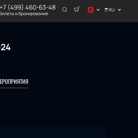
+7 (499) 460-63-48
₽
RU
Билеты и бронирование
د.إ
$
€
024
₽
ر.س
ЕРОПРИЯТИЯ