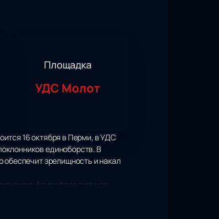
Площадка
УДС Молот
оится 16 октября в Перми, в УДС
поклонников единоборств. В
о обеспечит зрелищность и накал
 признание. Атмосфера турнира
испытанием силы, выносливости и