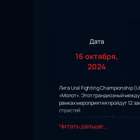
Дата
16 октября,
2024
Лига Ural Fighting Championship (
«Молот». Этот грандиозный между
рамках мероприятия пройдут 12 за
страстей.
Бои на турнире Ural FC 8 соберут 
будет пропитана адреналином и д
Читать дальше...
мастерства.