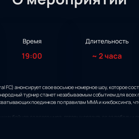
Время
Длительность
19:00
~
2 часа
Ural FC) анонсирует свое восьмое номерное шоу, которое сост
народный турнир станет незабываемым событием для всех 
хватывающих поединков по правилам ММА и кикбоксинга, чт
лучших бойцов со всего мира, готовых сразиться за победу и
ухом соперничества, а каждый поединок станет настоящим 