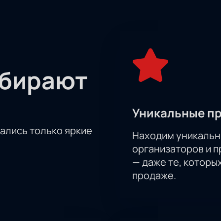
влен в самое ближайшее время, но уже сейчас можно сказать
 полон ярких моментов и неожиданностей, которые не оста
стью этого уникального события! Купить билеты на нашем с
 рождаются новые звезды мирового спорта и как легенды по
т незабываемое шоу, наполненное энергией и эмоциями. По
ноборств.
Купить билеты
на нашем сайте легко и удобно – н
ыбирают
в, которые соберутся в этот день в Перми, чтобы стать св
, которое нельзя пропустить!
Уникальные п
тались только яркие
Находим уникальн
организаторов и 
— даже те, которы
продаже.