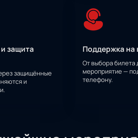
 и защита
Поддержка на 
От выбора билета 
мероприятие — под
через защищённые
телефону.
аняются и
и.