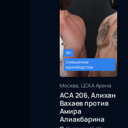
18+
Смешанные
единоборства
Москва, ЦСКА Арена
АСА 206, Алихан
Вахаев против
Амира
Алиакбарина