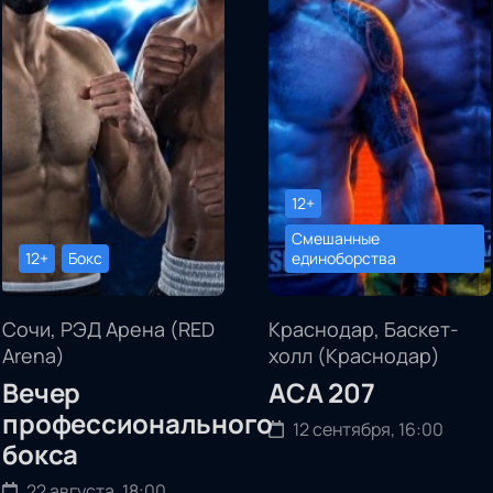
12+
Смешанные
12+
Бокс
единоборства
Сочи, РЭД Арена (RED
Краснодар, Баскет-
Arena)
холл (Краснодар)
Вечер
АСА 207
профессионального
12 сентября, 16:00
бокса
22 августа, 18:00