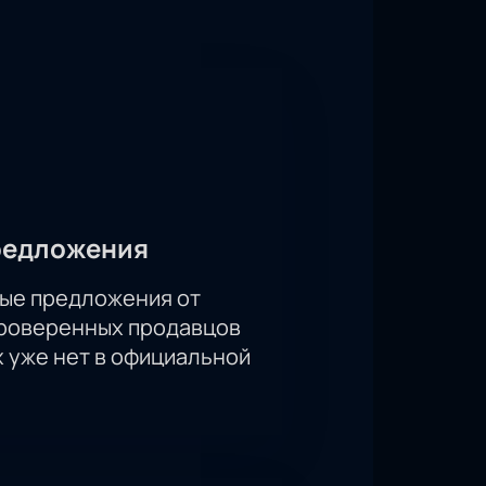
, что любители единоборств
вят зрителей равнодушными.
айте можно уже сегодня. Это ваш
дтверждают свой статус.
ддержите своих любимых бойцов и
е откладывайте, ведь лучшие места
идетелями исторических
редложения
ые предложения от
проверенных продавцов
х уже нет в официальной