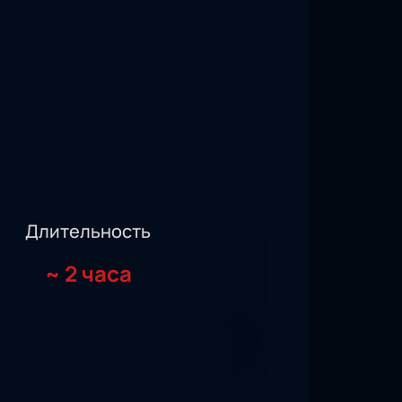
Длительность
~
2 часа