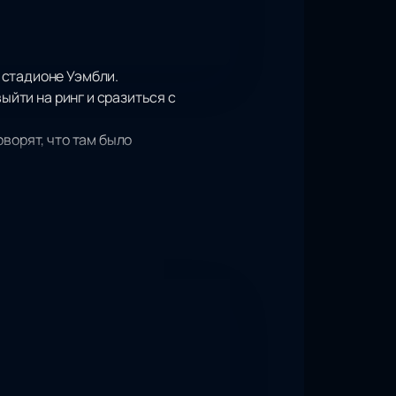
 стадионе Уэмбли.
ыйти на ринг и сразиться с
ворят, что там было
м боя профессиональных боксеров,
30 поединков, одержал 27 побед,
мпиона мира. Все вместе - это
мя очередного чемпиона очевидно.
Даниэль Дюбуа - мощный панчер. Он
ладателем временного титула по
году. Нанес ли Дюбуа удар в пах
о Дюбуа посчитал, что его просто
 Усиком. Но сначала нужно