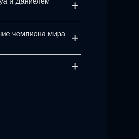
уа и Даниелем
в продажу на нашем сайте!
 чемпиона мира по боксу в
ние чемпиона мира
еликобритания.
иелем Дюбуа начинается
видите точную цену и
а мира в тяжелом весе по
портивной арене,
ршения покупки билеты