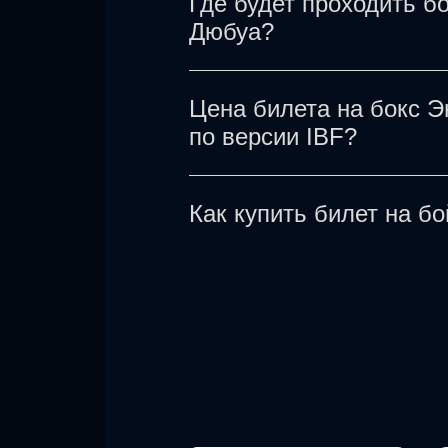
Где будет проходить 
Даниелем Дюбуа. Билеты н
Дюбуа?
Боксерский поединок межд
Цена билета на бокс 
тяжелом весе по версии IB
по версии IBF?
Стоимость билета на бок
Как купить билет на б
от нескольких сотен долла
категорию билетов на этап
Купить билет на бокс Энт
версии IBF можно на нашем
количество необходимых б
придут на указанный e-mail