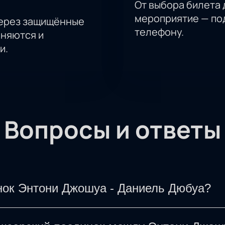
От выбора билета 
мероприятие — под
через защищённые
телефону.
аняются и
и.
Вопросы и ответы
нок Энтони Джошуа - Даниель Дюбуа?
ойдет поединок между боксерами в тяжелом ве