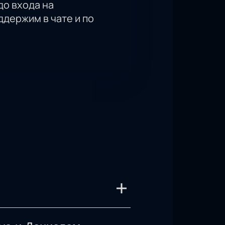
до входа на
держим в чате и по
се Энтони Джошуа и