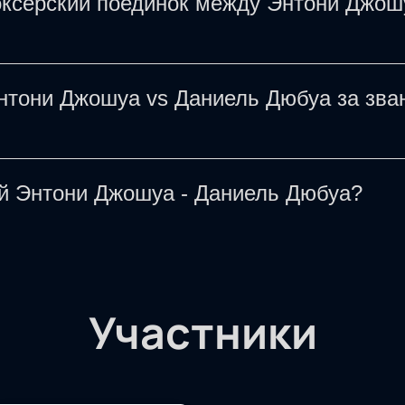
боксерский поединок между Энтони Джош
а бой за звание чемпиона мира уже поступили 
у Энтони Джошуа и Даниелем Дюбуа за звание
Энтони Джошуа vs Даниель Дюбуа за зва
F состоится на стадионе Уэмбли в Лондоне, В
серский поединок между Энтони Джошуа и Дан
ой Энтони Джошуа - Даниель Дюбуа?
ров. Приобретая билеты на нашем сайте, вы у
е выбора мест (до оформления заказа).
они Джошуа - Даниель Дюбуа за звание чемпион
 сайте. Для этого просто выберите место на с
илетов и удобный способ оплаты. После заве
Участники
.