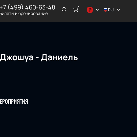
+7 (499) 460-63-48
₽
RU
Билеты и бронирование
د.إ
$
€
₽
 Джошуа - Даниель
ر.س
ЕРОПРИЯТИЯ