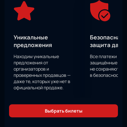
Drive, которая обеспечит комфорт и безопасность
для всех зрителей. Мы придаем большое значение
удобству и безопасности покупки билетов через
наш сайт.
Не упустите возможность посетить этот
незабываемый турнир и поддержать своих
Уникальные
Безопасная 
любимых бойцов.
Купить билеты на SFC-10
можно
предложения
защита данн
прямо сейчас на нашем сайте.
Находим уникальные
Все платежи про
предложения от
защищённые шлю
организаторов и
не сохраняются 
проверенных продавцов —
в безопасности.
даже те, которых уже нет в
официальной продаже.
Выбрать билеты