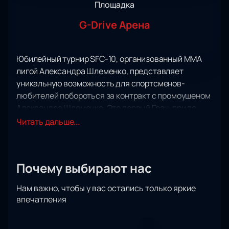
Площадка
G-Drive Арена
Юбилейный турнир SFC-10, организованный ММА
лигой Александра Шлеменко, представляет
уникальную возможность для спортсменов-
любителей побороться за контракт с промоушеном
Александра Шлеменко. Это первый Гран-при по
смешанным единоборствам от лиги SFC, который
Читать дальше...
пройдет в захватывающей атмосфере
соревнований.
Зрители смогут наблюдать за поединком самого
Почему выбирают нас
Александра Шлеменко, который встретится с
именитым американским бойцом Кертисом
Нам важно, чтобы у вас остались только яркие
Миллендером. Это будет настоящее испытание для
впечатления
спортсменов.
Мероприятие пройдет на уникальной площадке G-