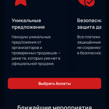
профессионализмом спортсменов и их
непревзойденными навыками. Хедлайнерами
мероприятия станут спортивные звезды России,
которые продемонстрируют свою силу и
Уникальные
Безопасная 
мастерство на ринге.
предложения
защита данн
Не упустите возможность стать свидетелем этого
захватывающего спортивного события. Купите
Находим уникальные
Все платежи про
билеты прямо сейчас!
предложения от
защищённые шлю
организаторов и
не сохраняются 
проверенных продавцов —
в безопасности.
даже те, которых уже нет в
официальной продаже.
Выбрать билеты
Ближайшие мероприятия