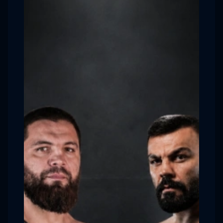
только из России, но и со всего мира. Сильнейшие
спортсмены, представляющие разные страны и
регионы, сойдутся в непримиримой борьбе на
ринге. Среди них будут представители Турции,
Ирана, Таиланда, Китая, Марокко, Малайзии,
Туниса и Бельгии. Вы сможете увидеть сразу
несколько красочных поединков и почувствовать
атмосферу соперничества и мастерства.
Не пропустите возможность посетить этот
потрясающий турнир и стать свидетелем
невероятных поединков между лучшими бойцами
муайтай. Купите билеты на Турнир по тайскому
боксу «Адреналин» 24.11.2023 в ДС Юность на
нашем сайте прямо сейчас и окунитесь в мир
боевых искусств и поистине адреналиновой
атмосферы.