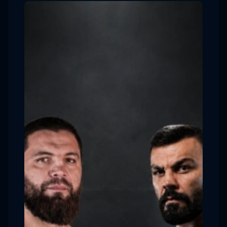
себе место на трибунах, чтобы лично увидеть все
бои и поддержать своих любимых бойцов. RCC Fair
Fight 23 – это событие, которое нельзя пропустить,
особенно если вы любите кикбоксинг и ММА.
Приготовьтесь к запоминающимся поединкам и
незабываемым эмоциям!
Ждем вас 28 октября в Академии единоборств РМК
на турнире RCC Fair Fight 23!