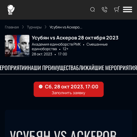
Главная
Турниры
Усубян vs Аскеро...
Усубян vs Аскеров 28 октября 2023
Академия единоборств РМК
Смешанные
единоборства
12+
28 окт. 2023
17:00
МЕРОПРИЯТИИ
НАШИ ПРЕИМУЩЕСТВА
БЛИЖАЙШИЕ МЕРОПРИЯТИЯ
УСУБЯН VS АСКЕРОВ