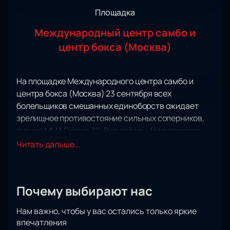
Площадка
Международный центр самбо и
центр бокса (Москва)
На площадке Международного центра самбо и
центра бокса (Москва) 23 сентября всех
болельщиков смешанных единоборств ожидает
зрелищное противостояние сильных соперников,
турнир ММА Серия-72: Все звёзды. На площадке
Международного центра самбо и центра бокса
Читать дальше...
(Москва) сойдутся известные спортсмены, чтобы
выявить лучшего среди лучших!
Приготовьтесь увидеть напряженное, динамичное
Почему выбирают нас
противостояние соперников, лучших из лучших! На
ваших глазах участники поединка сойдутся в
Нам важно, чтобы у вас остались только яркие
непримиримом соперничестве, чтобы определить
впечатления
сильнейшего.