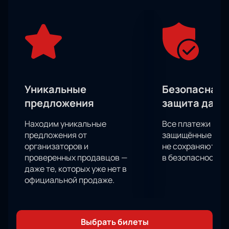
В центре событий вы окажетесь наравне с
участниками состязания, ведь ваша поддержка с
трибун также важна для победы, как и мастерство
самих спортсменов. Не упустите ни одного важного
момента из противостояния соперников! Вы точно
будете сидеть на трибунах затаив дыхание.
У вас есть уникальная возможность почувствовать
Уникальные
Безопасная 
себя непосредственным участником всего
предложения
защита данн
происходящего на арене, ведь ваши эмоции и
поддержка крайне важны для спортсменов.
Находим уникальные
Все платежи про
Почувствуйте настоящий драйв, адреналин,
предложения от
защищённые шлю
словом все самые спортивные эмоции, которые
организаторов и
не сохраняются 
проверенных продавцов —
в безопасности.
может подарить состязание!
даже те, которых уже нет в
официальной продаже.
Выбрать билеты