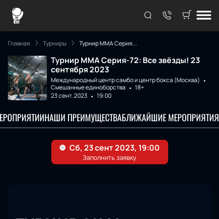
Главная
Турниры
Турнир ММА Серия...
Турнир ММА Серия-72: Все звёзды! 23
сентября 2023
Международный центр самбо и центр бокса (Москва)
Смешанные единоборства
18+
23 сент. 2023
19:00
МЕРОПРИЯТИИ
НАШИ ПРЕИМУЩЕСТВА
БЛИЖАЙШИЕ МЕРОПРИЯТИЯ