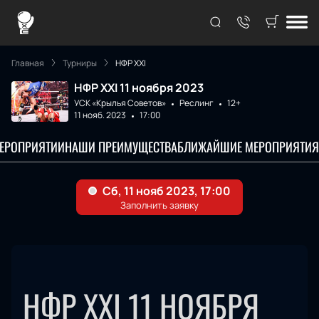
Главная
Турниры
НФР XXI
НФР XXI 11 ноября 2023
УСК «Крылья Советов»
Реслинг
12+
11 нояб. 2023
17:00
МЕРОПРИЯТИИ
НАШИ ПРЕИМУЩЕСТВА
БЛИЖАЙШИЕ МЕРОПРИЯТИЯ
НФР XXI 11 НОЯБРЯ