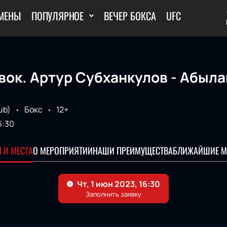
МЕНЫ
ПОПУЛЯРНОЕ
ВЕЧЕР БОКСА
UFC
вок. Артур Субханкулов - Абыла
ub)
Бокс
12+
6:30
 И МЕСТА
О МЕРОПРИЯТИИ
НАШИ ПРЕИМУЩЕСТВА
БЛИЖАЙШИЕ М