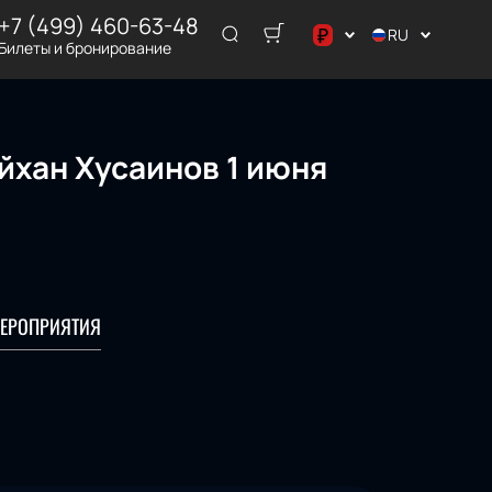
+7 (499) 460-63-48
₽
RU
Билеты и бронирование
د.إ
$
€
йхан Хусаинов 1 июня
₽
ر.س
ЕРОПРИЯТИЯ