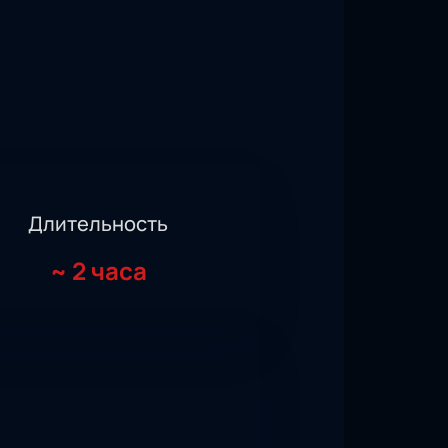
Длительность
~
2 часа