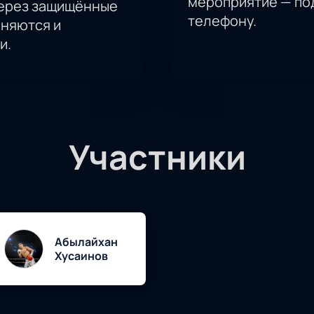
мероприятие — под
через защищённые
телефону.
аняются и
и.
Участники
Абылайхан
Хусаинов