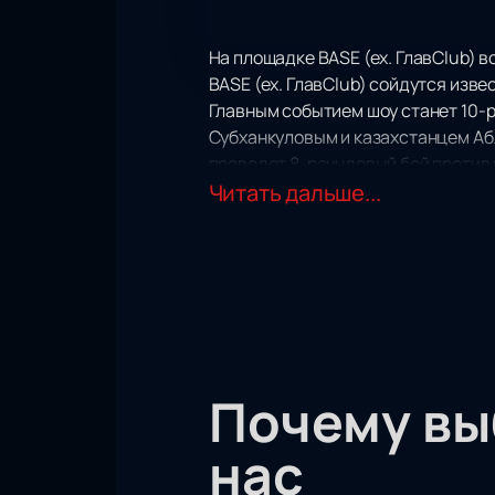
На площадке BASE (ex. ГлавClub) 
BASE (ex. ГлавClub) сойдутся изв
Главным событием шоу станет 10-
Субханкуловым и казахстанцем Аб
проведет 8-раундовый бой против 
Приготовьтесь увидеть напряженно
Читать дальше...
поединка сойдутся в непримиримо
С трибун вы не пропустите ни одн
дыхание.
У вас есть уникальная возможнос
ваши эмоции и поддержка крайне 
спортивные эмоции, которые може
Почему в
нас